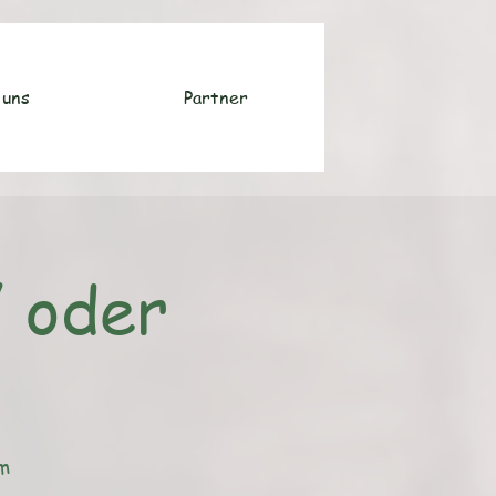
 uns
Partner
/ oder
m