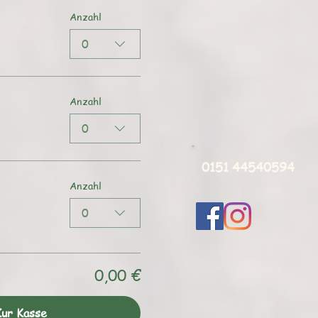
Anzahl
0
Anzahl
0
0151 44540594
Anzahl
0
0,00 €
ur Kasse